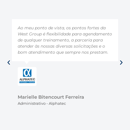
Esta é 
eu ponto de vista, os pontos fortes da
uma equi
 Group é flexibilidade para agendamento
Ela ente
ualquer treinamento, a parceria para
pois atu
der às nossas diversas solicitações e o
objetivi
 atendimento que sempre nos prestam.
satisfei
prestado
ielle Bitencourt Ferreira
Jullian
nistrativo - Alphatec
Gerência 