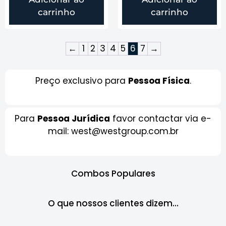
carrinho
carrinho
←
1
2
3
4
5
6
7
→
Preço exclusivo para
Pessoa Física
.
Para
Pessoa Jurídica
favor contactar via e-
mail: west@westgroup.com.br
Combos Populares
O que nossos clientes dizem...​