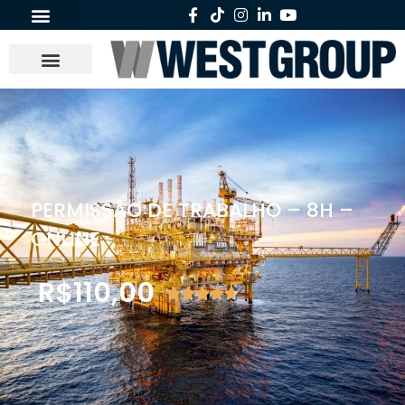
PERMISSÃO DE TRABALHO – 8H –
ONLINE
R$
110,00