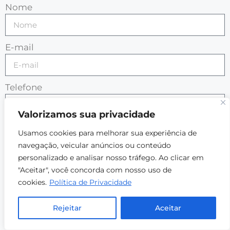
Nome
E-mail
Telefone
Valorizamos sua privacidade
Mensagem
Usamos cookies para melhorar sua experiência de
navegação, veicular anúncios ou conteúdo
personalizado e analisar nosso tráfego. Ao clicar em
"Aceitar", você concorda com nosso uso de
cookies.
Política de Privacidade
Aceito fornecer meus dados pessoais a fim de
ENTRE EM
receber informativos e contato da West Group,
Rejeitar
Aceitar
Localização
CONTATO
por meio de seus canais digitais de