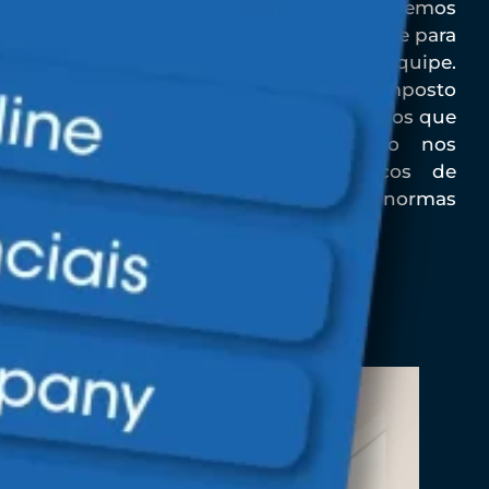
especificidade de cada cliente. Oferecemos
a modalidade Online com total suporte para
facilitar o aprendizado de sua equipe.
Temos um escritório de Projetos composto
por engenheiros, técnicos e pedagogos que
trabalham para garantir inovação nos
treinamentos e materiais didáticos de
qualidade com aderência às normas
necessárias.
Saiba mais >