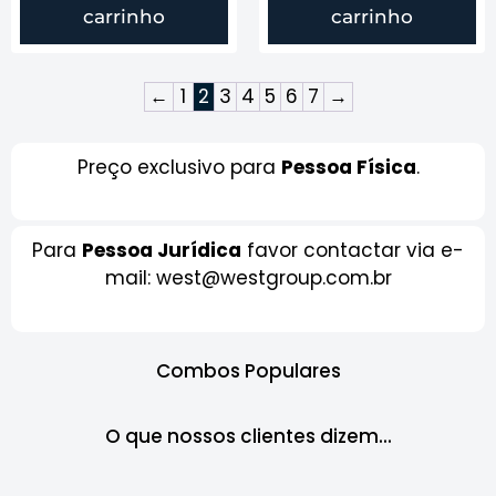
carrinho
carrinho
←
1
2
3
4
5
6
7
→
Preço exclusivo para
Pessoa Física
.
Para
Pessoa Jurídica
favor contactar via e-
mail: west@westgroup.com.br
Combos Populares
O que nossos clientes dizem...​