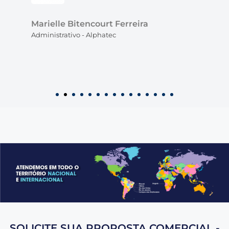
Jullianne S. Nogueira Borges
Gerência Administrativa Vallourec
SOLICITE SUA PROPOSTA COMERCIAL -