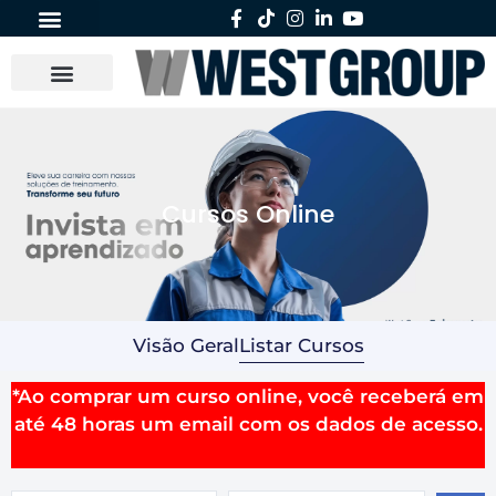
Cursos Online
Visão Geral
Listar Cursos
*Ao comprar um curso online, você receberá em
até 48 horas um email com os dados de acesso.