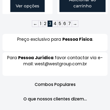
Ver opções
carrinho
←
1
2
3
4
5
6
7
→
Preço exclusivo para
Pessoa Física
.
Para
Pessoa Jurídica
favor contactar via e-
mail: west@westgroup.com.br
Combos Populares
O que nossos clientes dizem...​