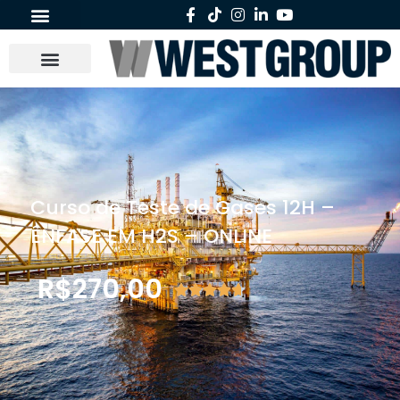
Curso de Teste de Gases 12H –
ÊNFASE EM H2S – ONLINE
R$
270,00