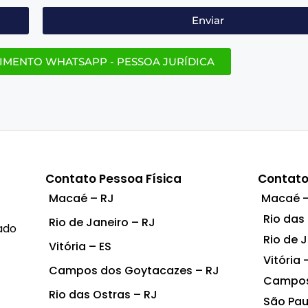
Enviar
IMENTO WHATSAPP - PESSOA JURÍDICA
Contato Pessoa Física
Contato
Macaé – RJ
Macaé –
Rio das
Rio de Janeiro – RJ
ado
Rio de 
Vitória – ES
Vitória 
Campos dos Goytacazes – RJ
Campos
Rio das Ostras – RJ
São Pau