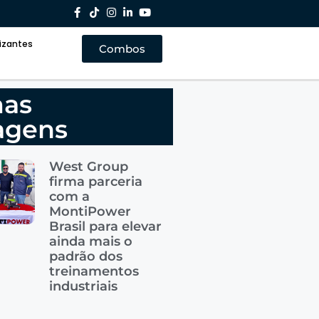
lizantes
nalizantes
Combos
Combos
mas
agens
West Group
firma parceria
com a
MontiPower
Brasil para elevar
ainda mais o
padrão dos
treinamentos
industriais