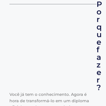
P
o
r
q
u
e
f
a
z
e
r
?
Você já tem o conhecimento. Agora é
hora de transformá-lo em um diploma