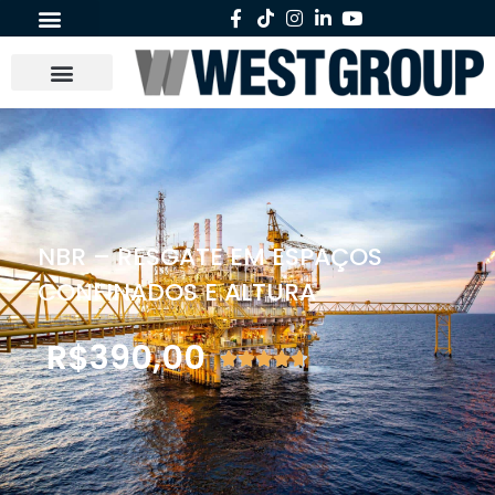
NBR – RESGATE EM ESPAÇOS
CONFINADOS E ALTURA
R$
390,00