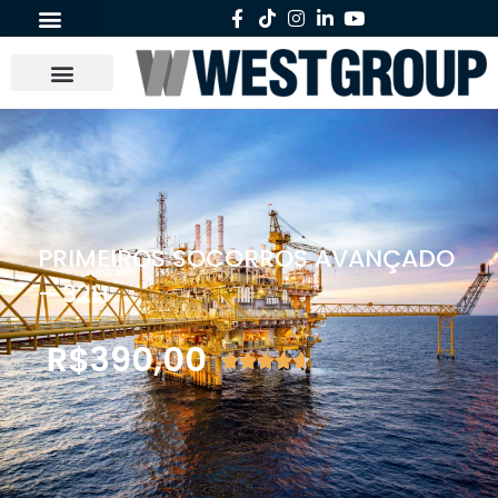
PRIMEIROS SOCORROS AVANÇADO
– 32H
R$
390,00