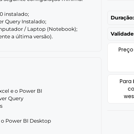
 instalado;
Duração:
r Query Instalado;
putador / Laptop (Notebook);
Validade
nte a última versão).
Preço
Para
co
cel e o Power BI
wes
wer Query
s
m o Power BI Desktop