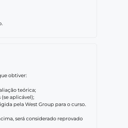
o.
que obtiver:
aliação teórica;
(se aplicável);
igida pela West Group para o curso.
acima, será considerado reprovado