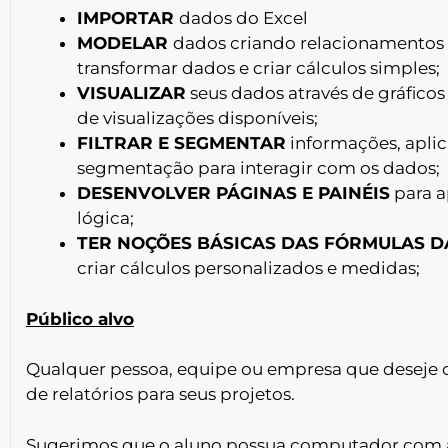
IMPORTAR
dados do Excel
MODELAR
dados criando relacionamentos e
transformar dados e criar cálculos simples;
VISUALIZAR
seus dados através de gráficos
de visualizações disponíveis;
FILTRAR E SEGMENTAR
informações, aplic
segmentação para interagir com os dados;
DESENVOLVER PÁGINAS E PAINÉIS
para a
lógica;
TER NOÇÕES BÁSICAS DAS FÓRMULAS D
criar cálculos personalizados e medidas;
Público alvo
Qualquer pessoa, equipe ou empresa que deseje o
de relatórios para seus projetos.
Sugerimos que o aluno possua computador com a