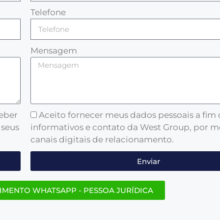
Telefone
Mensagem
ceber
Aceito fornecer meus dados pessoais a fim
 seus
informativos e contato da West Group, por m
canais digitais de relacionamento.
Enviar
IMENTO WHATSAPP - PESSOA JURÍDICA