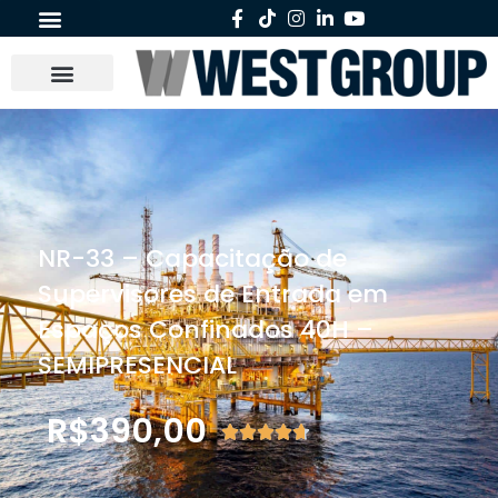
NR-33 – Capacitação de
Supervisores de Entrada em
Espaços Confinados 40H –
SEMIPRESENCIAL
R$
390,00