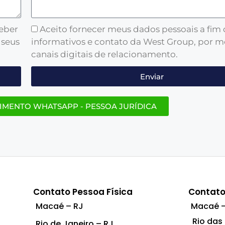
ceber
Aceito fornecer meus dados pessoais a fim
 seus
informativos e contato da West Group, por m
canais digitais de relacionamento.
Enviar
IMENTO WHATSAPP - PESSOA JURÍDICA
Contato Pessoa Física
Contato
Macaé – RJ
Macaé –
Rio das
Rio de Janeiro – RJ