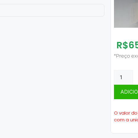
R$
6
*Preço ex
ADICI
O valor do
com a uni