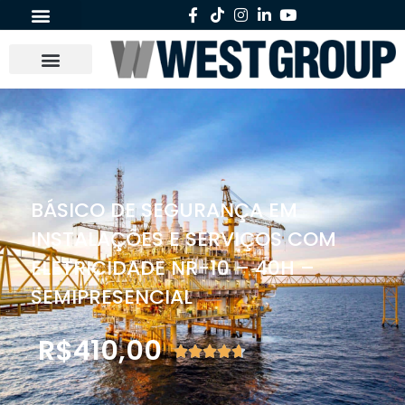
BÁSICO DE SEGURANÇA EM
INSTALAÇÕES E SERVIÇOS COM
ELETRICIDADE NR-10 – 40H –
SEMIPRESENCIAL
R$
410,00