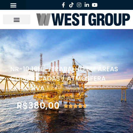
NR-10 16H – TRABALHO EM ÁREAS
CLASSIFICADAS / ATMOSFERA
EXPLOSIVA
R$
380,00