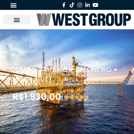
COMBO: TAIFEIRO + SALONEIRO +
CBSP + HUET
R$
1.930,00