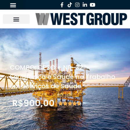
COMBO: CPSO + NR-32 –
Segurança e Saúde no Trabalho
em Serviços de Saúde
R$
900,00