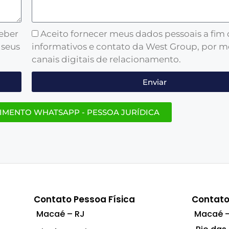
ceber
Aceito fornecer meus dados pessoais a fim
 seus
informativos e contato da West Group, por m
canais digitais de relacionamento.
Enviar
IMENTO WHATSAPP - PESSOA JURÍDICA
Contato Pessoa Física
Contato
Macaé – RJ
Macaé –