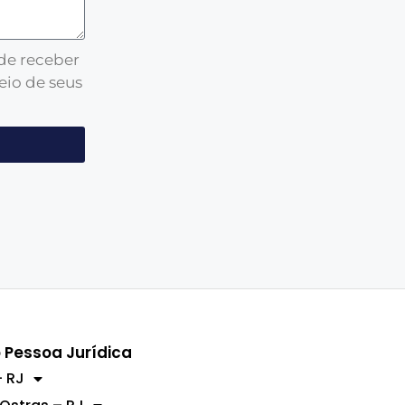
 de receber
eio de seus
 Pessoa Jurídica
 RJ