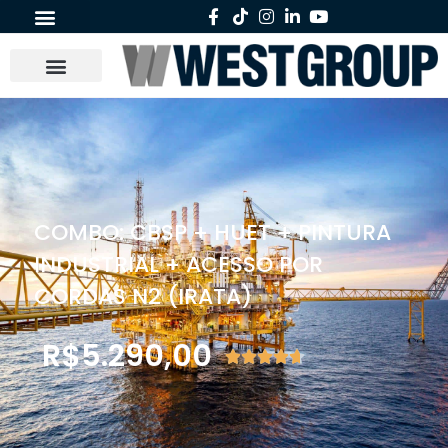
COMBO: CBSP + HUET + PINTURA
INDUSTRIAL + ACESSO POR
CORDAS N2 (IRATA)
R$
5.290,00