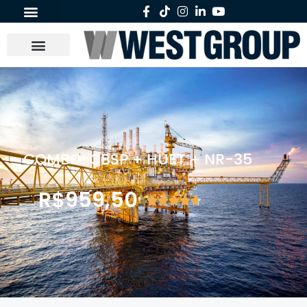
COMBO: CBSP + HUET + NR-35
R$
959,50