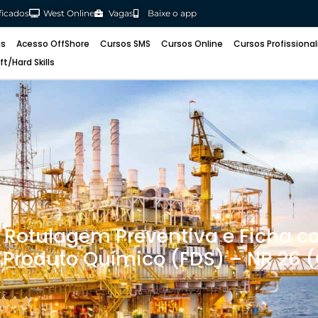
ificados
ificados
West Online
West Online
Vagas
Vagas
Baixe o app
Baixe o app
is
is
Acesso OffShore
Acesso OffShore
Cursos SMS
Cursos SMS
Cursos Online
Cursos Online
Cursos Profissiona
Cursos Profissio
ft/Hard Skills
oft/Hard Skills
, Rotulagem Preventiva e Ficha 
Produto Químico (FDS) – NR 26 (