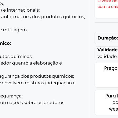
O valor do
S;
com a uni
 e internacionais;
s informações dos produtos químicos;
de rotulagem.
Duração:
mico:
Validade
validade
utos químicos;
cedor quanto a elaboração e
Preço
segurança dos produtos químicos;
ue envolvem misturas (adequação e
Para
 segurança;
co
nformações sobre os produtos
wes