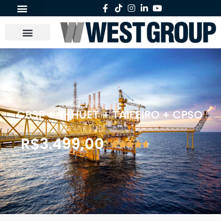
CBSP + T-HUET + TAIFEIRO + CPSO
R$
3.499,00