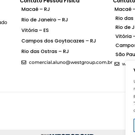
Contato Pessoa Física
Contato
Macaé – RJ
Macaé –
Rio das
Rio de Janeiro – RJ
ado
Rio de 
Vitória – ES
Vitória 
Campos dos Goytacazes – RJ
Campos
Rio das Ostras – RJ
São Pau
comercial.aluno@westgroup.com.br
west