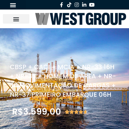
CBSP + CACI + MCIA + NR-33 16H
+ NR-35 + HOMEM DE ÁREA + NR-
34 MOVIMENTAÇÃO DE CARGAS +
NR-37 PRIMEIRO EMBARQUE 06H
R$
3.599,00