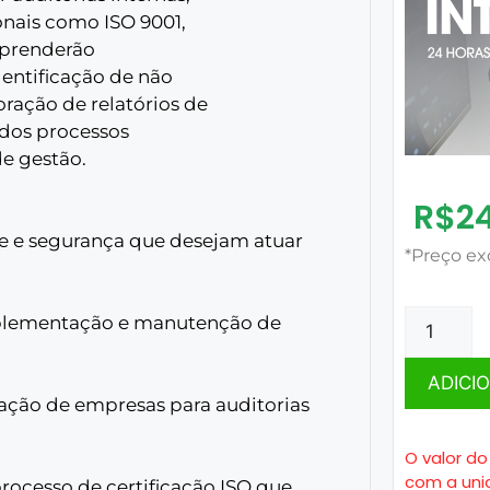
nais como ISO 9001,
 aprenderão
dentificação de não
ração de relatórios de
 dos processos
de gestão.
R$
2
de e segurança que desejam atuar
*Preço ex
implementação e manutenção de
ADICI
ração de empresas para auditorias
O valor do
com a uni
rocesso de certificação ISO que