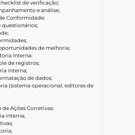
ecklist de verificação;
ompanhamento e análise;
 de Conformidade:
e questionários;
ade;
formidades;
oportunidades de melhoria;
oria Interna:
le de registros;
ria interna;
 formatação de dados;
oria (sistema operacional, editores de
 de Ações Corretivas:
a interna;
ivas;
oria;