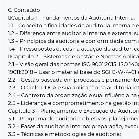
6. Conteúdo
Capitulo 1 – Fundamentos da Auditoria Interna:
1.1 – Conceito e finalidades da auditoria interna e 
1.2 – Diferença entre auditoria interna e externa: su
1.3 – Princípios da auditoria e conformidade com
1.4 – Pressupostos éticos na atuação do auditor:
Capítulo 2 – Sistemas de Gestão e Normas Aplicá
2.1 – Visão geral das normas ISO 9001:2015, ISO 140
19011:2018 – Usar o material base do SGI C-W-4-61 
2.2 – Gestão baseada em processos e pensamento
2.3 – O Ciclo PDCA e sua aplicação na auditoria in
2.4 – Contexto da organização e sua influência na
2.5 – Liderança e comprometimento na gestão in
Capítulo 3 – Planejamento e Execução da Auditori
3.1 – Programa de auditoria: objetivos, planejame
3.2 – Fases da auditoria interna: preparação, exe
3.3 – Técnicas e metodologias de auditoria;