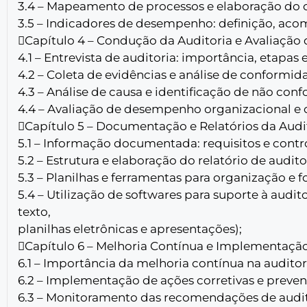
3.4 – Mapeamento de processos e elaboração do ch
3.5 – Indicadores de desempenho: definição, ac
Capítulo 4 – Condução da Auditoria e Avaliação
4.1 – Entrevista de auditoria: importância, etapas 
4.2 – Coleta de evidências e análise de conformid
4.3 – Análise de causa e identificação de não con
4.4 – Avaliação de desempenho organizacional e 
Capítulo 5 – Documentação e Relatórios da Audit
5.1 – Informação documentada: requisitos e contro
5.2 – Estrutura e elaboração do relatório de audito
5.3 – Planilhas e ferramentas para organização e
5.4 – Utilização de softwares para suporte à audit
texto,
planilhas eletrônicas e apresentações);
Capítulo 6 – Melhoria Contínua e Implementação
6.1 – Importância da melhoria contínua na auditori
6.2 – Implementação de ações corretivas e prevent
6.3 – Monitoramento das recomendações de audit