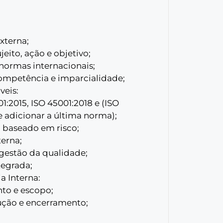
externa;
jeito, ação e objetivo;
 normas internacionais;
 competência e imparcialidade;
veis:
01:2015, ISO 45001:2018 e (ISO
e adicionar a última norma);
 baseado em risco;
terna;
 gestão da qualidade;
tegrada;
a Interna:
nto e escopo;
cução e encerramento;