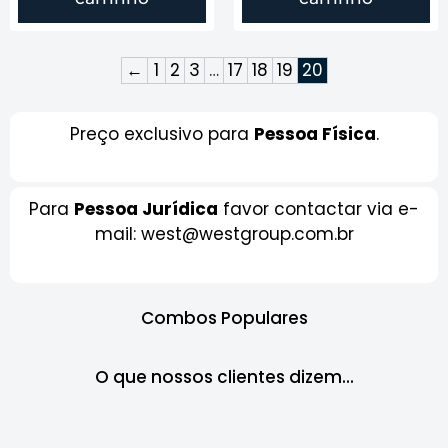
←
1
2
3
…
17
18
19
20
Preço exclusivo para
Pessoa Física
.
Para
Pessoa Jurídica
favor contactar via e-
mail: west@westgroup.com.br
Combos Populares
O que nossos clientes dizem...​